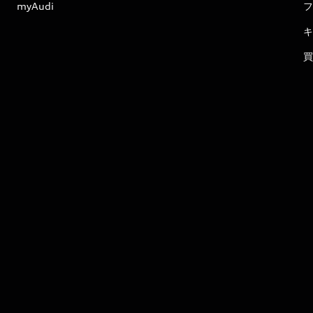
myAudi
フ
キ
買