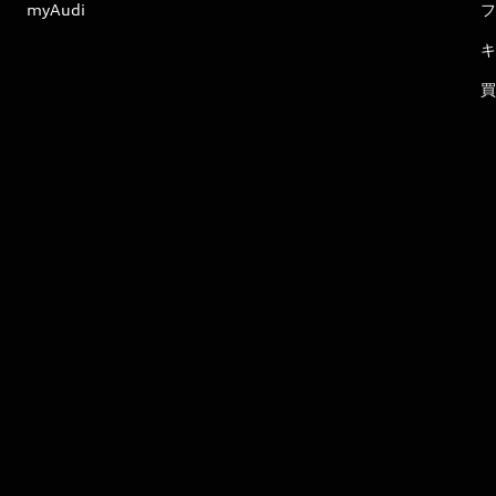
myAudi
フ
キ
買