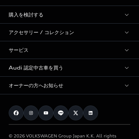
Story of Progress
購入を検討する
ディーラー検索
Audi Sport
新車在庫検索
アクセサリー / コレクション
モデル一覧
Formula 1®
試乗車・展示車検索
特別仕様モデル / 限定モデル
デジタルサービス
サービス
純正アクセサリー
見積り依頼
e-tronラインアップ
Audi exclusive
オンラインショップ
試乗予約
Audi 認定中古車を買う
サービス入庫予約
価格シミュレーション
Audi driving experience
Audi collection
サービスプログラム
車両比較
オーナーの方へお知らせ
Audi認定中古車
アウディナビアプリ
メンテナンス
ご購入サポート
Audi認定中古車検索
お知らせ
車検 / 定期点検
カタログ一覧
クオリティ
オーナー様向けキャンペーン
e-tronアフターサポート
保証
リコール関連情報
Audi Top Service紹介
© 2026 VOLKSWAGEN Group Japan K.K. All rights
メンテナンス