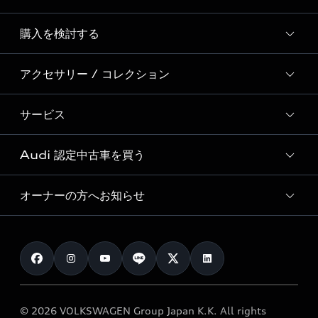
Story of Progress
購入を検討する
ディーラー検索
Audi Sport
新車在庫検索
アクセサリー / コレクション
モデル一覧
Formula 1®
試乗車・展示車検索
特別仕様モデル / 限定モデル
デジタルサービス
サービス
純正アクセサリー
見積り依頼
e-tronラインアップ
Audi exclusive
オンラインショップ
試乗予約
Audi 認定中古車を買う
サービス入庫予約
価格シミュレーション
Audi driving experience
Audi collection
サービスプログラム
車両比較
オーナーの方へお知らせ
Audi認定中古車
アウディナビアプリ
メンテナンス
ご購入サポート
Audi認定中古車検索
お知らせ
車検 / 定期点検
カタログ一覧
クオリティ
オーナー様向けキャンペーン
e-tronアフターサポート
保証
リコール関連情報
Audi Top Service紹介
© 2026 VOLKSWAGEN Group Japan K.K. All rights
メンテナンス