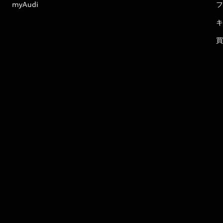
myAudi
フ
キ
買