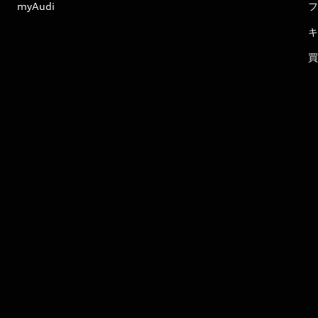
myAudi
フ
キ
買