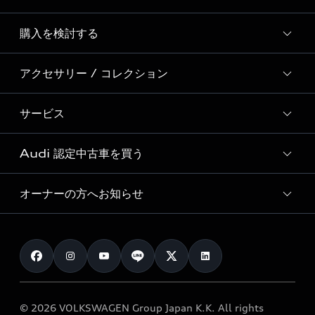
Story of Progress
購入を検討する
ディーラー検索
Audi Sport
新車在庫検索
アクセサリー / コレクション
モデル一覧
Formula 1®
試乗車・展示車検索
特別仕様モデル / 限定モデル
デジタルサービス
サービス
純正アクセサリー
見積り依頼
e-tronラインアップ
Audi exclusive
オンラインショップ
試乗予約
Audi 認定中古車を買う
サービス入庫予約
価格シミュレーション
Audi driving experience
Audi collection
サービスプログラム
車両比較
オーナーの方へお知らせ
Audi認定中古車
アウディナビアプリ
メンテナンス
ご購入サポート
Audi認定中古車検索
お知らせ
車検 / 定期点検
カタログ一覧
クオリティ
オーナー様向けキャンペーン
e-tronアフターサポート
保証
リコール関連情報
Audi Top Service紹介
© 2026 VOLKSWAGEN Group Japan K.K. All rights
メンテナンス