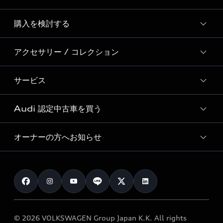
Story of Progress
購入を検討する
ディーラー検索
Audi Sport
新車在庫検索
アクセサリー / コレクション
モデル一覧
Formula 1®
試乗車・展示車検索
特別仕様モデル / 限定モデル
デジタルサービス
サービス
純正アクセサリー
見積り依頼
e-tronラインアップ
Audi exclusive
オンラインショップ
試乗予約
Audi 認定中古車を買う
サービス入庫予約
価格シミュレーション
Audi driving experience
Audi collection
サービスプログラム
車両比較
オーナーの方へお知らせ
Audi認定中古車
アウディナビアプリ
メンテナンス
ご購入サポート
Audi認定中古車検索
お知らせ
車検 / 定期点検
カタログ一覧
クオリティ
オーナー様向けキャンペーン
e-tronアフターサポート
保証
リコール関連情報
Audi Top Service紹介
© 2026 VOLKSWAGEN Group Japan K.K. All rights
メンテナンス