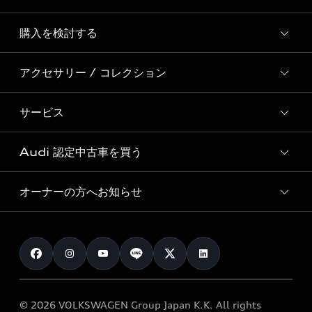
Story of Progress
購入を検討する
ディーラー検索
Audi Sport
新車在庫検索
アクセサリー / コレクション
モデル一覧
Formula 1®
試乗車・展示車検索
特別仕様モデル / 限定モデル
デジタルサービス
サービス
純正アクセサリー
見積り依頼
e-tronラインアップ
Audi exclusive
オンラインショップ
試乗予約
Audi 認定中古車を買う
サービス入庫予約
価格シミュレーション
Audi driving experience
Audi collection
サービスプログラム
車両比較
オーナーの方へお知らせ
Audi認定中古車
アウディナビアプリ
メンテナンス
ご購入サポート
Audi認定中古車検索
お知らせ
車検 / 定期点検
カタログ一覧
クオリティ
オーナー様向けキャンペーン
e-tronアフターサポート
保証
リコール関連情報
Audi Top Service紹介
© 2026 VOLKSWAGEN Group Japan K.K. All rights
メンテナンス