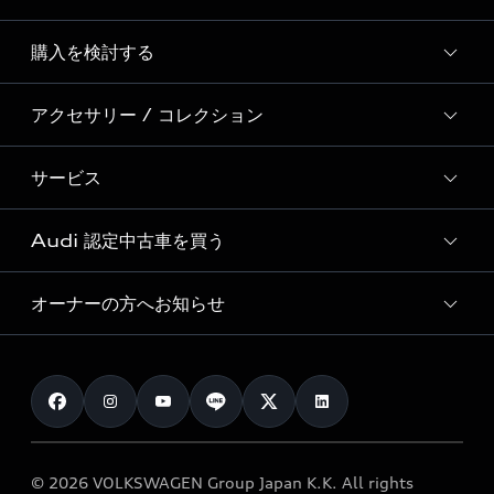
Story of Progress
購入を検討する
ディーラー検索
Audi Sport
新車在庫検索
アクセサリー / コレクション
モデル一覧
Formula 1®
試乗車・展示車検索
特別仕様モデル / 限定モデル
デジタルサービス
サービス
純正アクセサリー
見積り依頼
e-tronラインアップ
Audi exclusive
オンラインショップ
試乗予約
Audi 認定中古車を買う
サービス入庫予約
価格シミュレーション
Audi driving experience
Audi collection
サービスプログラム
車両比較
オーナーの方へお知らせ
Audi認定中古車
アウディナビアプリ
メンテナンス
ご購入サポート
Audi認定中古車検索
お知らせ
車検 / 定期点検
カタログ一覧
クオリティ
オーナー様向けキャンペーン
e-tronアフターサポート
保証
リコール関連情報
Audi Top Service紹介
© 2026 VOLKSWAGEN Group Japan K.K. All rights
メンテナンス