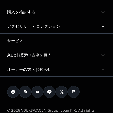
Story of Progress
購入を検討する
ディーラー検索
Audi Sport
新車在庫検索
アクセサリー / コレクション
モデル一覧
Formula 1®
試乗車・展示車検索
特別仕様モデル / 限定モデル
デジタルサービス
サービス
純正アクセサリー
見積り依頼
e-tronラインアップ
Audi exclusive
オンラインショップ
試乗予約
Audi 認定中古車を買う
サービス入庫予約
価格シミュレーション
Audi driving experience
Audi collection
サービスプログラム
車両比較
オーナーの方へお知らせ
Audi認定中古車
アウディナビアプリ
メンテナンス
ご購入サポート
Audi認定中古車検索
お知らせ
車検 / 定期点検
カタログ一覧
クオリティ
オーナー様向けキャンペーン
e-tronアフターサポート
保証
リコール関連情報
Audi Top Service紹介
© 2026 VOLKSWAGEN Group Japan K.K. All rights
メンテナンス