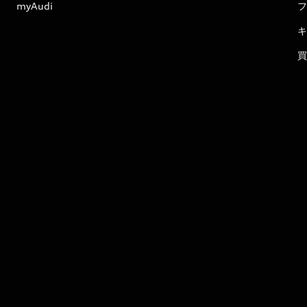
myAudi
フ
キ
買