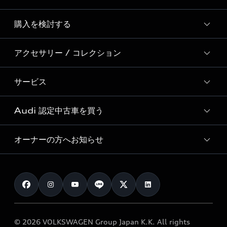
Story of Progress
購入を検討する
ディーラー検索
Audi Sport
新車在庫検索
アクセサリー / コレクション
モデル一覧
Formula 1®
試乗車・展示車検索
特別仕様モデル / 限定モデル
デジタルサービス
サービス
純正アクセサリー
見積り依頼
e-tronラインアップ
Audi exclusive
オンラインショップ
試乗予約
Audi 認定中古車を買う
サービス入庫予約
価格シミュレーション
Audi driving experience
Audi collection
サービスプログラム
車両比較
オーナーの方へお知らせ
Audi認定中古車
アウディナビアプリ
メンテナンス
ご購入サポート
Audi認定中古車検索
お知らせ
車検 / 定期点検
カタログ一覧
クオリティ
オーナー様向けキャンペーン
e-tronアフターサポート
保証
リコール関連情報
Audi Top Service紹介
© 2026 VOLKSWAGEN Group Japan K.K. All rights
メンテナンス