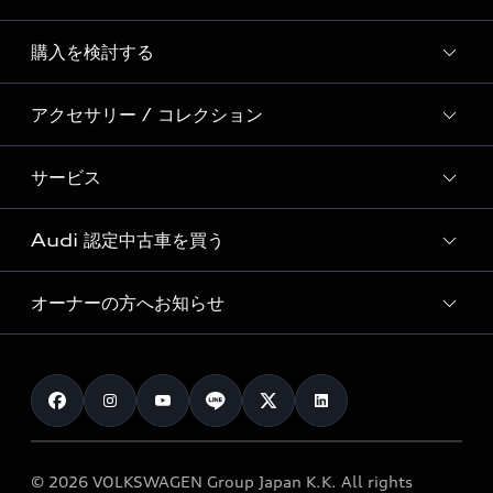
Story of Progress
購入を検討する
ディーラー検索
Audi Sport
新車在庫検索
アクセサリー / コレクション
モデル一覧
Formula 1®
試乗車・展示車検索
特別仕様モデル / 限定モデル
デジタルサービス
サービス
純正アクセサリー
見積り依頼
e-tronラインアップ
Audi exclusive
オンラインショップ
試乗予約
Audi 認定中古車を買う
サービス入庫予約
価格シミュレーション
Audi driving experience
Audi collection
サービスプログラム
車両比較
オーナーの方へお知らせ
Audi認定中古車
アウディナビアプリ
メンテナンス
ご購入サポート
Audi認定中古車検索
お知らせ
車検 / 定期点検
カタログ一覧
クオリティ
オーナー様向けキャンペーン
e-tronアフターサポート
保証
リコール関連情報
Audi Top Service紹介
© 2026 VOLKSWAGEN Group Japan K.K. All rights
メンテナンス