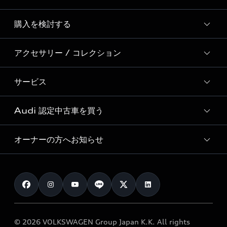
Story of Progress
購入を検討する
ディーラー検索
Audi Sport
新車在庫検索
アクセサリー / コレクション
モデル一覧
Formula 1®
試乗車・展示車検索
特別仕様モデル / 限定モデル
デジタルサービス
サービス
純正アクセサリー
見積り依頼
e-tronラインアップ
Audi exclusive
オンラインショップ
試乗予約
Audi 認定中古車を買う
サービス入庫予約
価格シミュレーション
Audi driving experience
Audi collection
サービスプログラム
車両比較
オーナーの方へお知らせ
Audi認定中古車
アウディナビアプリ
メンテナンス
ご購入サポート
Audi認定中古車検索
お知らせ
車検 / 定期点検
カタログ一覧
クオリティ
オーナー様向けキャンペーン
e-tronアフターサポート
保証
リコール関連情報
Audi Top Service紹介
© 2026 VOLKSWAGEN Group Japan K.K. All rights
メンテナンス