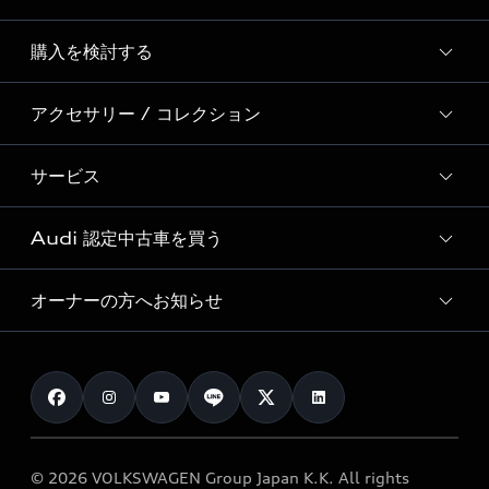
Story of Progress
購入を検討する
ディーラー検索
Audi Sport
新車在庫検索
アクセサリー / コレクション
モデル一覧
Formula 1®
試乗車・展示車検索
特別仕様モデル / 限定モデル
デジタルサービス
サービス
純正アクセサリー
見積り依頼
e-tronラインアップ
Audi exclusive
オンラインショップ
試乗予約
Audi 認定中古車を買う
サービス入庫予約
価格シミュレーション
Audi driving experience
Audi collection
サービスプログラム
車両比較
オーナーの方へお知らせ
Audi認定中古車
アウディナビアプリ
メンテナンス
ご購入サポート
Audi認定中古車検索
お知らせ
車検 / 定期点検
カタログ一覧
クオリティ
オーナー様向けキャンペーン
e-tronアフターサポート
保証
リコール関連情報
Audi Top Service紹介
© 2026 VOLKSWAGEN Group Japan K.K. All rights
メンテナンス