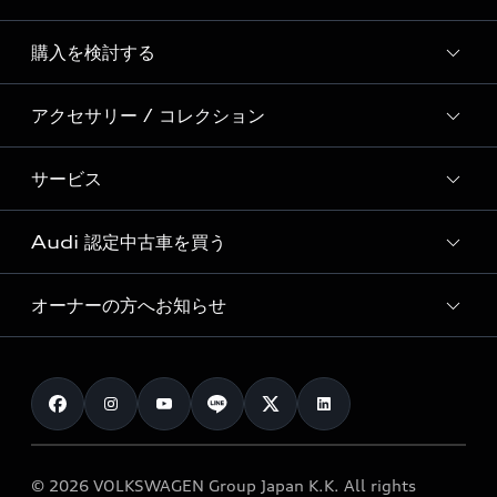
Story of Progress
購入を検討する
ディーラー検索
Audi Sport
新車在庫検索
アクセサリー / コレクション
モデル一覧
Formula 1®
試乗車・展示車検索
特別仕様モデル / 限定モデル
デジタルサービス
サービス
純正アクセサリー
見積り依頼
e-tronラインアップ
Audi exclusive
オンラインショップ
試乗予約
Audi 認定中古車を買う
サービス入庫予約
価格シミュレーション
Audi driving experience
Audi collection
サービスプログラム
車両比較
オーナーの方へお知らせ
Audi認定中古車
アウディナビアプリ
メンテナンス
ご購入サポート
Audi認定中古車検索
お知らせ
車検 / 定期点検
カタログ一覧
クオリティ
オーナー様向けキャンペーン
e-tronアフターサポート
保証
リコール関連情報
Audi Top Service紹介
© 2026 VOLKSWAGEN Group Japan K.K. All rights
メンテナンス