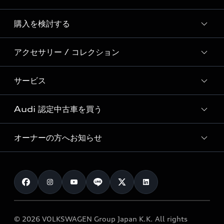
Story of Progress
購入を検討する
ディーラー検索
Audi Sport
新車在庫検索
アクセサリー / コレクション
モデル一覧
Formula 1®
試乗車・展示車検索
特別仕様モデル / 限定モデル
デジタルサービス
サービス
純正アクセサリー
見積り依頼
e-tronラインアップ
Audi exclusive
オンラインショップ
試乗予約
Audi 認定中古車を買う
サービス入庫予約
価格シミュレーション
Audi driving experience
Audi collection
サービスプログラム
車両比較
オーナーの方へお知らせ
Audi認定中古車
アウディナビアプリ
メンテナンス
ご購入サポート
Audi認定中古車検索
お知らせ
車検 / 定期点検
カタログ一覧
クオリティ
オーナー様向けキャンペーン
e-tronアフターサポート
保証
リコール関連情報
Audi Top Service紹介
© 2026 VOLKSWAGEN Group Japan K.K. All rights
メンテナンス