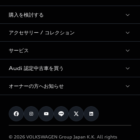
Story of Progress
購入を検討する
ディーラー検索
Audi Sport
新車在庫検索
アクセサリー / コレクション
モデル一覧
Formula 1®
試乗車・展示車検索
特別仕様モデル / 限定モデル
デジタルサービス
サービス
純正アクセサリー
見積もり依頼
e-tronラインアップ
Audi exclusive
オンラインショップ
試乗予約
Audi 認定中古車を買う
サービス入庫予約
価格シミュレーション
Audi driving experience
Audi collection
サービスプログラム
車両比較
オーナーの方へお知らせ
Audi認定中古車
アウディナビアプリ
メンテナンス
ご購入サポート
Audi認定中古車検索
お知らせ
車検 / 定期点検
カタログ一覧
クオリティ
オーナー様向けキャンペーン
e-tronアフターサポート
保証
リコール関連情報
Audi Top Service紹介
© 2026 VOLKSWAGEN Group Japan K.K. All rights
メンテナンス