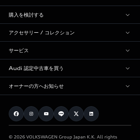
Story of Progress
購入を検討する
ディーラー検索
Audi Sport
新車在庫検索
アクセサリー / コレクション
モデル一覧
Formula 1®
試乗車・展示車検索
特別仕様モデル / 限定モデル
デジタルサービス
サービス
純正アクセサリー
見積もり依頼
e-tronラインアップ
Audi exclusive
オンラインショップ
試乗予約
Audi 認定中古車を買う
サービス入庫予約
価格シミュレーション
Audi driving experience
Audi collection
サービスプログラム
車両比較
オーナーの方へお知らせ
Audi認定中古車
アウディナビアプリ
メンテナンス
ご購入サポート
Audi認定中古車検索
お知らせ
車検 / 定期点検
カタログ一覧
クオリティ
オーナー様向けキャンペーン
e-tronアフターサポート
保証
リコール関連情報
Audi Top Service紹介
© 2026 VOLKSWAGEN Group Japan K.K. All rights
メンテナンス