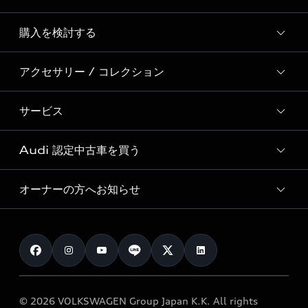
Story of Progress
購入を検討する
ディーラー検索
Audi Sport
新車在庫検索
アクセサリー / コレクション
モデル一覧
Formula 1®
試乗車・展示車検索
特別仕様モデル / 限定モデル
デジタルサービス
サービス
純正アクセサリー
見積り依頼
e-tronラインアップ
Audi exclusive
オンラインショップ
試乗予約
Audi 認定中古車を買う
サービス入庫予約
価格シミュレーション
Audi driving experience
Audi collection
サービスプログラム
車両比較
オーナーの方へお知らせ
Audi認定中古車
アウディナビアプリ
メンテナンス
ご購入サポート
Audi認定中古車検索
お知らせ
車検 / 定期点検
カタログ一覧
クオリティ
オーナー様向けキャンペーン
e-tronアフターサポート
保証
リコール関連情報
Audi Top Service紹介
© 2026 VOLKSWAGEN Group Japan K.K. All rights
メンテナンス