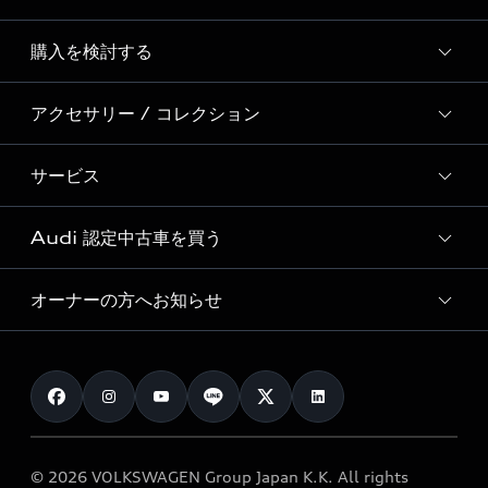
Story of Progress
購入を検討する
ディーラー検索
Audi Sport
新車在庫検索
アクセサリー / コレクション
モデル一覧
Formula 1®
試乗車・展示車検索
特別仕様モデル / 限定モデル
デジタルサービス
サービス
純正アクセサリー
見積り依頼
e-tronラインアップ
Audi exclusive
オンラインショップ
試乗予約
Audi 認定中古車を買う
サービス入庫予約
価格シミュレーション
Audi driving experience
Audi collection
サービスプログラム
車両比較
オーナーの方へお知らせ
Audi認定中古車
アウディナビアプリ
メンテナンス
ご購入サポート
Audi認定中古車検索
お知らせ
車検 / 定期点検
カタログ一覧
クオリティ
オーナー様向けキャンペーン
e-tronアフターサポート
保証
リコール関連情報
Audi Top Service紹介
© 2026 VOLKSWAGEN Group Japan K.K. All rights
メンテナンス