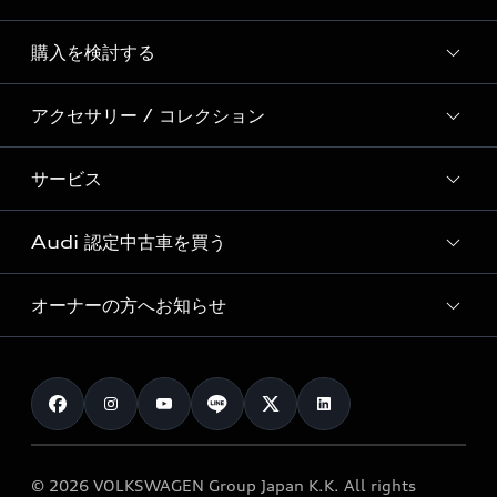
Story of Progress
購入を検討する
ディーラー検索
Audi Sport
新車在庫検索
アクセサリー / コレクション
モデル一覧
Formula 1®
試乗車・展示車検索
特別仕様モデル / 限定モデル
デジタルサービス
サービス
純正アクセサリー
見積り依頼
e-tronラインアップ
Audi exclusive
オンラインショップ
試乗予約
Audi 認定中古車を買う
サービス入庫予約
価格シミュレーション
Audi driving experience
Audi collection
サービスプログラム
車両比較
オーナーの方へお知らせ
Audi認定中古車
アウディナビアプリ
メンテナンス
ご購入サポート
Audi認定中古車検索
お知らせ
車検 / 定期点検
カタログ一覧
クオリティ
オーナー様向けキャンペーン
e-tronアフターサポート
保証
リコール関連情報
Audi Top Service紹介
© 2026 VOLKSWAGEN Group Japan K.K. All rights
メンテナンス