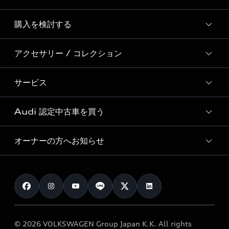
Story of Progress
購入を検討する
ディーラー検索
Audi Sport
新車在庫検索
アクセサリー / コレクション
モデル一覧
Formula 1®
試乗車・展示車検索
特別仕様モデル / 限定モデル
デジタルサービス
サービス
純正アクセサリー
見積り依頼
e-tronラインアップ
Audi exclusive
オンラインショップ
試乗予約
Audi 認定中古車を買う
サービス入庫予約
価格シミュレーション
Audi driving experience
Audi collection
サービスプログラム
車両比較
オーナーの方へお知らせ
Audi認定中古車
アウディナビアプリ
メンテナンス
ご購入サポート
Audi認定中古車検索
お知らせ
車検 / 定期点検
カタログ一覧
クオリティ
オーナー様向けキャンペーン
e-tronアフターサポート
保証
リコール関連情報
Audi Top Service紹介
© 2026 VOLKSWAGEN Group Japan K.K. All rights
メンテナンス