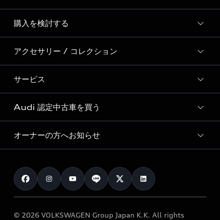
Story of Progress
購入を検討する
ディーラー検索
Audi Sport
新車在庫検索
アクセサリー / コレクション
モデル一覧
Formula 1®
試乗車・展示車検索
特別仕様モデル / 限定モデル
デジタルサービス
サービス
純正アクセサリー
見積り依頼
e-tronラインアップ
Audi exclusive
オンラインショップ
試乗予約
Audi 認定中古車を買う
サービス入庫予約
価格シミュレーション
Audi driving experience
Audi collection
サービスプログラム
車両比較
オーナーの方へお知らせ
Audi認定中古車
アウディナビアプリ
メンテナンス
ご購入サポート
Audi認定中古車検索
お知らせ
車検 / 定期点検
カタログ一覧
クオリティ
オーナー様向けキャンペーン
e-tronアフターサポート
保証
リコール関連情報
Audi Top Service紹介
© 2026 VOLKSWAGEN Group Japan K.K. All rights
メンテナンス