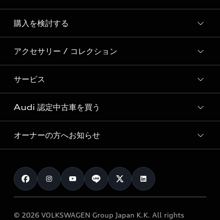
Story of Progress
購入を検討する
ディーラー検索
Audi Sport
新車在庫検索
アクセサリー / コレクション
モデル一覧
Formula 1®
試乗車・展示車検索
特別仕様モデル / 限定モデル
デジタルサービス
サービス
純正アクセサリー
見積り依頼
e-tronラインアップ
Audi exclusive
オンラインショップ
試乗予約
Audi 認定中古車を買う
サービス入庫予約
価格シミュレーション
Audi driving experience
Audi collection
サービスプログラム
車両比較
オーナーの方へお知らせ
Audi認定中古車
アウディナビアプリ
メンテナンス
ご購入サポート
Audi認定中古車検索
お知らせ
車検 / 定期点検
カタログ一覧
クオリティ
オーナー様向けキャンペーン
e-tronアフターサポート
保証
リコール関連情報
Audi Top Service紹介
© 2026 VOLKSWAGEN Group Japan K.K. All rights
メンテナンス