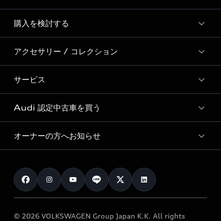
Story of Progress
購入を検討する
ディーラー検索
Audi Sport
新車在庫検索
アクセサリー / コレクション
モデル一覧
Formula 1®
試乗車・展示車検索
特別仕様モデル / 限定モデル
デジタルサービス
サービス
純正アクセサリー
見積り依頼
e-tronラインアップ
Audi exclusive
オンラインショップ
試乗予約
Audi 認定中古車を買う
サービス入庫予約
価格シミュレーション
Audi driving experience
Audi collection
サービスプログラム
車両比較
オーナーの方へお知らせ
Audi認定中古車
アウディナビアプリ
メンテナンス
ご購入サポート
Audi認定中古車検索
お知らせ
車検 / 定期点検
カタログ一覧
クオリティ
オーナー様向けキャンペーン
e-tronアフターサポート
保証
リコール関連情報
Audi Top Service紹介
© 2026 VOLKSWAGEN Group Japan K.K. All rights
メンテナンス