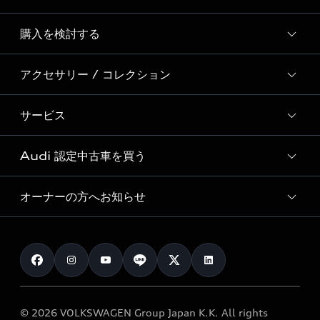
Story of Progress
購入を検討する
ディーラー検索
Audi Sport
新車在庫検索
アクセサリー / コレクション
モデル一覧
Formula 1®
試乗車・展示車検索
特別仕様モデル / 限定モデル
デジタルサービス
サービス
純正アクセサリー
見積り依頼
e-tronラインアップ
Audi exclusive
オンラインショップ
試乗予約
Audi 認定中古車を買う
サービス入庫予約
価格シミュレーション
Audi driving experience
Audi collection
サービスプログラム
車両比較
オーナーの方へお知らせ
Audi認定中古車
アウディナビアプリ
メンテナンス
ご購入サポート
Audi認定中古車検索
お知らせ
車検 / 定期点検
カタログ一覧
クオリティ
オーナー様向けキャンペーン
e-tronアフターサポート
保証
リコール関連情報
Audi Top Service紹介
© 2026 VOLKSWAGEN Group Japan K.K. All rights
メンテナンス