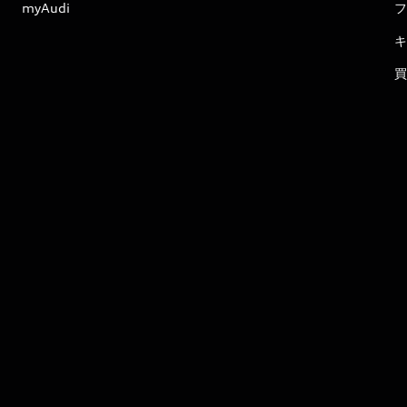
myAudi
フ
キ
買