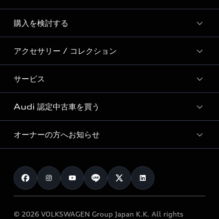
Story of Progress
購入を検討する
ディーラー検索
Audi Sport
新車在庫検索
アクセサリー / コレクション
モデル一覧
Formula 1®
試乗車・展示車検索
特別仕様モデル / 限定モデル
デジタルサービス
サービス
純正アクセサリー
見積り依頼
e-tronラインアップ
Audi exclusive
オンラインショップ
試乗予約
Audi 認定中古車を買う
サービス入庫予約
価格シミュレーション
Audi driving experience
Audi collection
サービスプログラム
車両比較
オーナーの方へお知らせ
Audi認定中古車
アウディナビアプリ
メンテナンス
ご購入サポート
Audi認定中古車検索
お知らせ
車検 / 定期点検
カタログ一覧
クオリティ
オーナー様向けキャンペーン
e-tronアフターサポート
保証
リコール関連情報
Audi Top Service紹介
© 2026 VOLKSWAGEN Group Japan K.K. All rights
メンテナンス