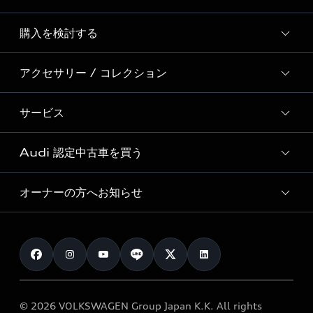
Story of Progress
購入を検討する
ディーラー検索
Audi Sport
新車在庫検索
アクセサリー / コレクション
モデル一覧
Formula 1®
試乗車・展示車検索
特別仕様モデル / 限定モデル
デジタルサービス
サービス
純正アクセサリー
見積り依頼
e-tronラインアップ
Audi exclusive
オンラインショップ
試乗予約
Audi 認定中古車を買う
サービス入庫予約
価格シミュレーション
Audi driving experience
Audi collection
サービスプログラム
車両比較
オーナーの方へお知らせ
Audi認定中古車
アウディナビアプリ
メンテナンス
ご購入サポート
Audi認定中古車検索
お知らせ
車検 / 定期点検
カタログ一覧
クオリティ
オーナー様向けキャンペーン
e-tronアフターサポート
保証
リコール関連情報
Audi Top Service紹介
© 2026 VOLKSWAGEN Group Japan K.K. All rights
メンテナンス