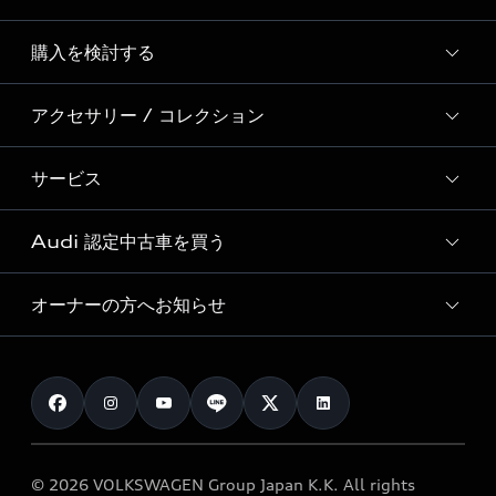
Story of Progress
購入を検討する
ディーラー検索
Audi Sport
新車在庫検索
アクセサリー / コレクション
モデル一覧
Formula 1®
試乗車・展示車検索
特別仕様モデル / 限定モデル
デジタルサービス
サービス
純正アクセサリー
見積り依頼
e-tronラインアップ
Audi exclusive
オンラインショップ
試乗予約
Audi 認定中古車を買う
サービス入庫予約
価格シミュレーション
Audi driving experience
Audi collection
サービスプログラム
車両比較
オーナーの方へお知らせ
Audi認定中古車
アウディナビアプリ
メンテナンス
ご購入サポート
Audi認定中古車検索
お知らせ
車検 / 定期点検
カタログ一覧
クオリティ
オーナー様向けキャンペーン
e-tronアフターサポート
保証
リコール関連情報
Audi Top Service紹介
© 2026 VOLKSWAGEN Group Japan K.K. All rights
メンテナンス