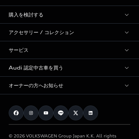
Story of Progress
購入を検討する
ディーラー検索
Audi Sport
新車在庫検索
アクセサリー / コレクション
モデル一覧
Formula 1®
試乗車・展示車検索
特別仕様モデル / 限定モデル
デジタルサービス
サービス
純正アクセサリー
見積り依頼
e-tronラインアップ
Audi exclusive
オンラインショップ
試乗予約
Audi 認定中古車を買う
サービス入庫予約
価格シミュレーション
Audi driving experience
Audi collection
サービスプログラム
車両比較
オーナーの方へお知らせ
Audi認定中古車
アウディナビアプリ
メンテナンス
ご購入サポート
Audi認定中古車検索
お知らせ
車検 / 定期点検
カタログ一覧
クオリティ
オーナー様向けキャンペーン
e-tronアフターサポート
保証
リコール関連情報
Audi Top Service紹介
© 2026 VOLKSWAGEN Group Japan K.K. All rights
メンテナンス