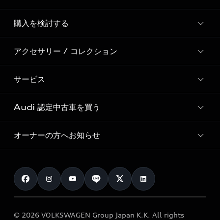
Story of Progress
購入を検討する
ディーラー検索
Audi Sport
新車在庫検索
アクセサリー / コレクション
モデル一覧
Formula 1®
試乗車・展示車検索
特別仕様モデル / 限定モデル
デジタルサービス
サービス
純正アクセサリー
見積り依頼
e-tronラインアップ
Audi exclusive
オンラインショップ
試乗予約
Audi 認定中古車を買う
サービス入庫予約
価格シミュレーション
Audi driving experience
Audi collection
サービスプログラム
車両比較
オーナーの方へお知らせ
Audi認定中古車
アウディナビアプリ
メンテナンス
ご購入サポート
Audi認定中古車検索
お知らせ
車検 / 定期点検
カタログ一覧
クオリティ
オーナー様向けキャンペーン
e-tronアフターサポート
保証
リコール関連情報
Audi Top Service紹介
© 2026 VOLKSWAGEN Group Japan K.K. All rights
メンテナンス