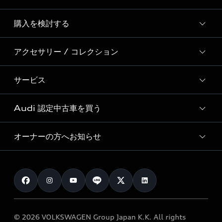
Story of Progress
購入を検討する
ディーラー検索
Audi Sport
新車在庫検索
アクセサリー / コレクション
モデル一覧
Formula 1®
試乗車・展示車検索
特別仕様モデル / 限定モデル
デジタルサービス
サービス
純正アクセサリー
見積り依頼
e-tronラインアップ
Audi exclusive
オンラインショップ
試乗予約
Audi 認定中古車を買う
サービス入庫予約
価格シミュレーション
Audi driving experience
Audi collection
サービスプログラム
車両比較
オーナーの方へお知らせ
Audi認定中古車
アウディナビアプリ
メンテナンス
ご購入サポート
Audi認定中古車検索
お知らせ
車検 / 定期点検
カタログ一覧
クオリティ
オーナー様向けキャンペーン
e-tronアフターサポート
保証
リコール関連情報
Audi Top Service紹介
© 2026 VOLKSWAGEN Group Japan K.K. All rights
メンテナンス