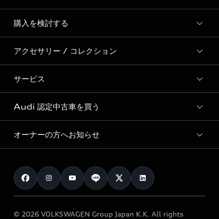
Story of Progress
購入を検討する
ディーラー検索
Audi Sport
新車在庫検索
アクセサリー / コレクション
モデル一覧
Formula 1®
試乗車・展示車検索
特別仕様モデル / 限定モデル
デジタルサービス
サービス
純正アクセサリー
見積り依頼
e-tronラインアップ
Audi exclusive
オンラインショップ
試乗予約
Audi 認定中古車を買う
サービス入庫予約
価格シミュレーション
Audi driving experience
Audi collection
サービスプログラム
車両比較
オーナーの方へお知らせ
Audi認定中古車
アウディナビアプリ
メンテナンス
ご購入サポート
Audi認定中古車検索
お知らせ
車検 / 定期点検
カタログ一覧
クオリティ
オーナー様向けキャンペーン
e-tronアフターサポート
保証
リコール関連情報
Audi Top Service紹介
© 2026 VOLKSWAGEN Group Japan K.K. All rights
メンテナンス