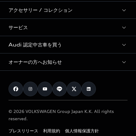
Audi Sport
新車在庫検索
アクセサリー / コレクション
モデル一覧
Formula 1®
試乗車・展示車検索
特別仕様モデル / 限定モデル
デジタルサービス
サービス
純正アクセサリー
見積り依頼
e-tronラインアップ
Audi exclusive
オンラインショップ
試乗予約
Audi 認定中古車を買う
サービス入庫予約
価格シミュレーション
Audi driving experience
Audi collection
サービスプログラム
車両比較
オーナーの方へお知らせ
Audi認定中古車
アウディナビアプリ
メンテナンス
ご購入サポート
Audi認定中古車検索
お知らせ
車検 / 定期点検
カタログ一覧
クオリティ
オーナー様向けキャンペーン
e-tronアフターサポート
保証
リコール関連情報
Audi Top Service紹介
© 2026 VOLKSWAGEN Group Japan K.K. All rights
メンテナンス
特定整備適用車一覧
reserved.
myAudi
24時間緊急サポート
リサイクル法
プレスリリース
利用規約
個人情報保護方針