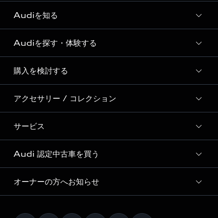
Audiを知る
Audiを探す・体験する
Audi ブランド
Story of Progress
購入を検討する
ディーラー検索
Audi Sport
新車在庫検索
アクセサリー / コレクション
モデル一覧
Formula 1®
試乗車・展示車検索
特別仕様モデル / 限定モデル
デジタルサービス
サービス
純正アクセサリー
見積り依頼
e-tronラインアップ
Audi exclusive
オンラインショップ
試乗予約
Audi 認定中古車を買う
サービス入庫予約
価格シミュレーション
Audi driving experience
Audi collection
サービスプログラム
車両比較
オーナーの方へお知らせ
Audi認定中古車
アウディナビアプリ
メンテナンス
ご購入サポート
Audi認定中古車検索
お知らせ
車検 / 定期点検