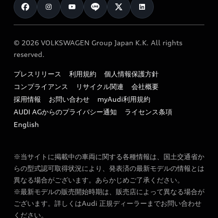
カタログ一覧
クオリティ
オーナー様向けキャンペーン
e-tronアフターサポート
保証
リコール関連情報
Audi Top Service紹介
© 2026 VOLKSWAGEN Group Japan K.K. All rights
メンテナンス
特定整備適用車一覧
reserved.
myAudi
24時間緊急サポート
リサイクル法
プレスリリース
利用規約
個人情報保護方針
ファイナンス
コンプライアンス
リサイクル関連
会社概要
よくある質問（FAQ）
採用情報
お問い合わせ
myAudi利用規約
キャンペーン / イベント
AUDI AGからのプライバシー通知
ライセンス条項
買取査定
English
※当サイトに掲載中の車両に関する各種情報は、国土交通省か
らの型式認可取得状況により、発表済の最新モデルの情報とは
異なる場合がございます。あらかじめご了承ください。
※最新モデルの販売開始時期は、販売店によって異なる場合が
ございます。詳しくはAudi 正規ディーラーまでお問い合わせ
ください。