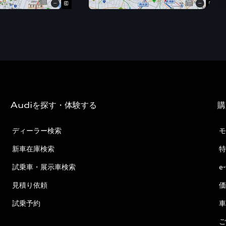
Audiを探す・体験する
購
ディーラー検索
モ
新車在庫検索
特
試乗車・展示車検索
e
見積り依頼
価
試乗予約
車
ご