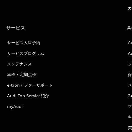
カ
サービス
A
サービス入庫予約
A
サービスプログラム
A
メンテナンス
ク
車検 / 定期点検
保
e-tronアフターサポート
メ
Audi Top Service紹介
2
myAudi
フ
キ
買