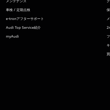
メンテナンス
ク
車検 / 定期点検
保
e-tronアフターサポート
メ
Audi Top Service紹介
2
myAudi
フ
キ
買