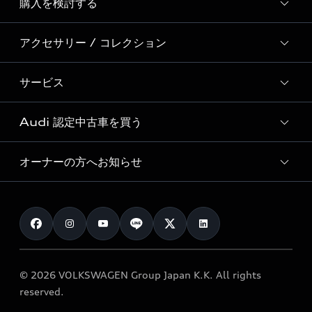
購入を検討する
ディーラー検索
Audi Sport
新車在庫検索
アクセサリー / コレクション
モデル一覧
Formula 1®
試乗車・展示車検索
特別仕様モデル / 限定モデル
デジタルサービス
サービス
純正アクセサリー
見積り依頼
e-tronラインアップ
Audi exclusive
オンラインショップ
試乗予約
Audi 認定中古車を買う
サービス入庫予約
価格シミュレーション
Audi driving experience
Audi collection
サービスプログラム
車両比較
オーナーの方へお知らせ
Audi認定中古車
アウディナビアプリ
メンテナンス
ご購入サポート
Audi認定中古車検索
お知らせ
車検 / 定期点検
カタログ一覧
クオリティ
オーナー様向けキャンペーン
e-tronアフターサポート
保証
リコール関連情報
Audi Top Service紹介
© 2026 VOLKSWAGEN Group Japan K.K. All rights
メンテナンス
特定整備適用車一覧
reserved.
myAudi
24時間緊急サポート