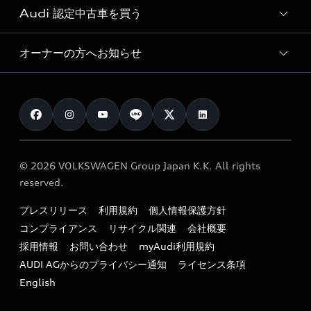
オンラインショップ
試乗予約
Audi 認定中古車を買う
サービス入庫予約
価格シミュレーション
Audi driving experience
Audi collection
サービスプログラム
車両比較
オーナーの方へお知らせ
Audi認定中古車
アウディナビアプリ
メンテナンス
ご購入サポート
Audi認定中古車検索
お知らせ
車検 / 定期点検
カタログ一覧
クオリティ
オーナー様向けキャンペーン
e-tronアフターサポート
保証
リコール関連情報
Audi Top Service紹介
© 2026 VOLKSWAGEN Group Japan K.K. All rights
メンテナンス
特定整備適用車一覧
reserved.
myAudi
24時間緊急サポート
リサイクル法
プレスリリース
利用規約
個人情報保護方針
ファイナンス
コンプライアンス
リサイクル関連
会社概要
よくある質問（FAQ）
採用情報
お問い合わせ
myAudi利用規約
キャンペーン / イベント
AUDI AGからのプライバシー通知
ライセンス条項
買取査定
English