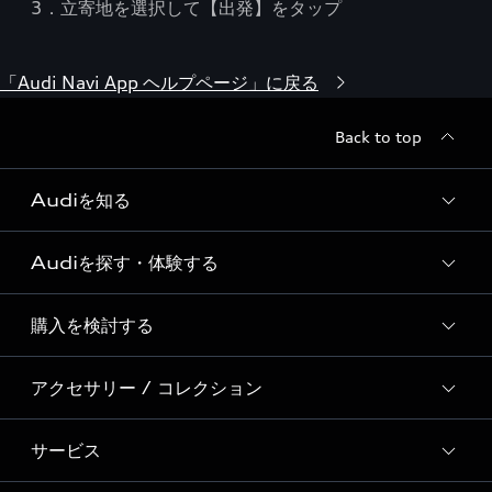
3．立寄地を選択して【出発】をタップ
「Audi Navi App ヘルプページ」に戻る
Back to top
Audiを知る
Audiを探す・体験する
Audi ブランド
Story of Progress
購入を検討する
ディーラー検索
Audi Sport
新車在庫検索
アクセサリー / コレクション
モデル一覧
Formula 1®
試乗車・展示車検索
特別仕様モデル / 限定モデル
デジタルサービス
サービス
純正アクセサリー
見積り依頼
e-tronラインアップ
Audi exclusive