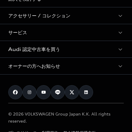
ディーラー検索
Audi Sport
新車在庫検索
アクセサリー / コレクション
モデル一覧
Formula 1®
試乗車・展示車検索
特別仕様モデル / 限定モデル
デジタルサービス
サービス
純正アクセサリー
見積り依頼
e-tronラインアップ
Audi exclusive
オンラインショップ
試乗予約
Audi 認定中古車を買う
サービス入庫予約
価格シミュレーション
Audi driving experience
Audi collection
サービスプログラム
車両比較
オーナーの方へお知らせ
Audi認定中古車
アウディナビアプリ
メンテナンス
ご購入サポート
Audi認定中古車検索
お知らせ
車検 / 定期点検
カタログ一覧
クオリティ
オーナー様向けキャンペーン
e-tronアフターサポート
保証
リコール関連情報
Audi Top Service紹介
© 2026 VOLKSWAGEN Group Japan K.K. All rights
メンテナンス
特定整備適用車一覧
reserved.
myAudi
24時間緊急サポート