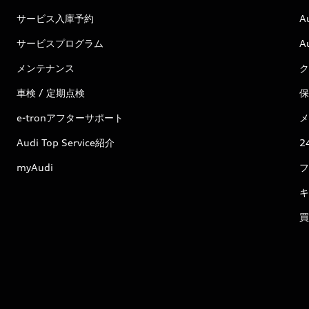
サービス入庫予約
A
サービスプログラム
A
メンテナンス
ク
車検 / 定期点検
保
e-tronアフターサポート
メ
Audi Top Service紹介
2
myAudi
フ
キ
買