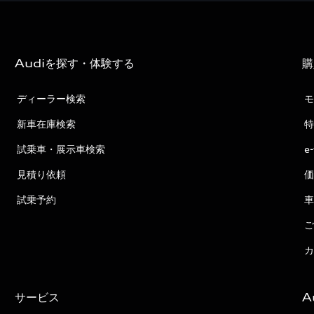
Audiを探す・体験する
購
ディーラー検索
モ
新車在庫検索
特
試乗車・展示車検索
e
見積り依頼
価
試乗予約
車
ご
カ
サービス
A