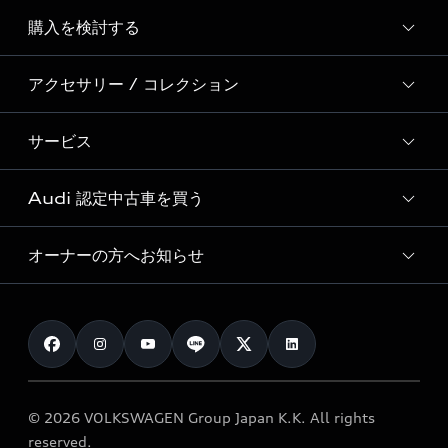
Story of Progress
購入を検討する
ディーラー検索
Audi Sport
新車在庫検索
アクセサリー / コレクション
モデル一覧
Formula 1®
試乗車・展示車検索
特別仕様モデル / 限定モデル
デジタルサービス
サービス
純正アクセサリー
見積り依頼
e-tronラインアップ
Audi exclusive
オンラインショップ
試乗予約
Audi 認定中古車を買う
サービス入庫予約
価格シミュレーション
Audi driving experience
Audi collection
サービスプログラム
車両比較
オーナーの方へお知らせ
Audi認定中古車
アウディナビアプリ
メンテナンス
ご購入サポート
Audi認定中古車検索
お知らせ
車検 / 定期点検
カタログ一覧
クオリティ
オーナー様向けキャンペーン
e-tronアフターサポート
保証
リコール関連情報
Audi Top Service紹介
© 2026 VOLKSWAGEN Group Japan K.K. All rights
メンテナンス
特定整備適用車一覧
reserved.
myAudi