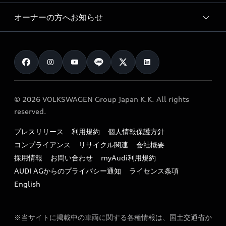
Audi collection
サービスプログラム
車両比較
オーナーの方へお知らせ
Audi認定中古車
アウディナビアプリ
メンテナンス
ご購入サポート
Audi認定中古車検索
お知らせ
車検 / 定期点検
カタログ一覧
クオリティ
オーナー様向けキャンペーン
e-tronアフターサポート
保証
リコール関連情報
Audi Top Service紹介
© 2026 VOLKSWAGEN Group Japan K.K. All rights
メンテナンス
特定整備適用車一覧
reserved.
myAudi
24時間緊急サポート
リサイクル法
プレスリリース
利用規約
個人情報保護方針
ファイナンス
コンプライアンス
リサイクル関連
会社概要
よくある質問（FAQ）
採用情報
お問い合わせ
myAudi利用規約
キャンペーン / イベント
AUDI AGからのプライバシー通知
ライセンス条項
買取査定
English
※当サイトに掲載中の車両に関する各種情報は、国土交通省か