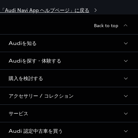
「Audi Navi App ヘルプページ」に戻る
Back to top
Audiを知る
Audiを探す・体験する
Audi ブランド
Story of Progress
購入を検討する
ディーラー検索
Audi Sport
新車在庫検索
アクセサリー / コレクション
モデル一覧
Formula 1®
試乗車・展示車検索
特別仕様モデル / 限定モデル
デジタルサービス
サービス
純正アクセサリー
見積り依頼
e-tronラインアップ
Audi exclusive
オンラインショップ
試乗予約
Audi 認定中古車を買う
サービス入庫予約
価格シミュレーション
Audi driving experience