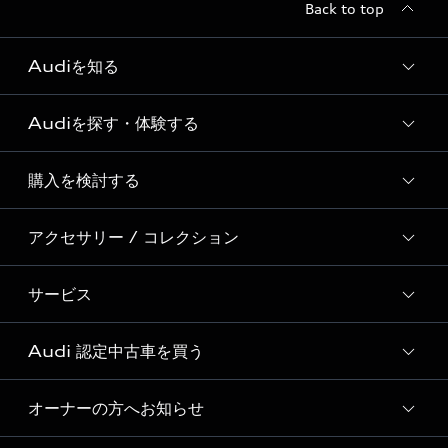
Back to top
Audiを知る
Audiを探す・体験する
Audi ブランド
Story of Progress
購入を検討する
ディーラー検索
Audi Sport
新車在庫検索
アクセサリー / コレクション
モデル一覧
Formula 1®
試乗車・展示車検索
特別仕様モデル / 限定モデル
デジタルサービス
サービス
純正アクセサリー
見積り依頼
e-tronラインアップ
Audi exclusive
オンラインショップ
試乗予約
Audi 認定中古車を買う
サービス入庫予約
価格シミュレーション
Audi driving experience
Audi collection
サービスプログラム
車両比較
オーナーの方へお知らせ
Audi認定中古車
アウディナビアプリ
メンテナンス
ご購入サポート