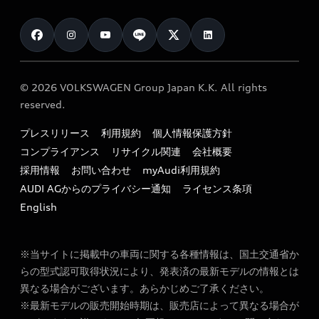
Audi認定中古車検索
お知らせ
車検 / 定期点検
カタログ一覧
クオリティ
オーナー様向けキャンペーン
e-tronアフターサポート
保証
リコール関連情報
Audi Top Service紹介
© 2026 VOLKSWAGEN Group Japan K.K. All rights
メンテナンス
特定整備適用車一覧
reserved.
myAudi
24時間緊急サポート
リサイクル法
プレスリリース
利用規約
個人情報保護方針
ファイナンス
コンプライアンス
リサイクル関連
会社概要
よくある質問（FAQ）
採用情報
お問い合わせ
myAudi利用規約
キャンペーン / イベント
AUDI AGからのプライバシー通知
ライセンス条項
買取査定
English
※当サイトに掲載中の車両に関する各種情報は、国土交通省か
らの型式認可取得状況により、発表済の最新モデルの情報とは
異なる場合がございます。あらかじめご了承ください。
※最新モデルの販売開始時期は、販売店によって異なる場合が