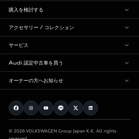
Story of Progress
購入を検討する
ディーラー検索
Audi Sport
新車在庫検索
アクセサリー / コレクション
モデル一覧
Formula 1®
試乗車・展示車検索
特別仕様モデル / 限定モデル
デジタルサービス
サービス
純正アクセサリー
見積り依頼
e-tronラインアップ
Audi exclusive
オンラインショップ
試乗予約
Audi 認定中古車を買う
サービス入庫予約
価格シミュレーション
Audi driving experience
Audi collection
サービスプログラム
車両比較
オーナーの方へお知らせ
Audi認定中古車
アウディナビアプリ
メンテナンス
ご購入サポート
Audi認定中古車検索
お知らせ
車検 / 定期点検
カタログ一覧
クオリティ
オーナー様向けキャンペーン
e-tronアフターサポート
保証
リコール関連情報
Audi Top Service紹介
© 2026 VOLKSWAGEN Group Japan K.K. All rights
メンテナンス
特定整備適用車一覧
reserved.