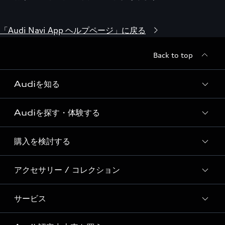
「Audi Navi App ヘルプページ」に戻る
Back to top
Audiを知る
Audiを探す・体験する
Audi ブランド
Story of Progress
購入を検討する
ディーラー検索
Audi Sport
新車在庫検索
アクセサリー / コレクション
モデル一覧
Formula 1®
試乗車・展示車検索
特別仕様モデル / 限定モデル
デジタルサービス
サービス
純正アクセサリー
見積り依頼
e-tronラインアップ
Audi exclusive
オンラインショップ