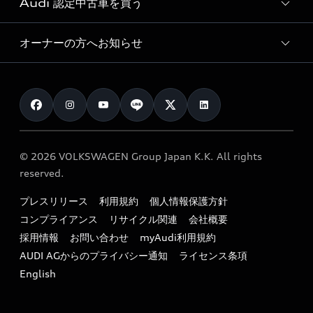
試乗予約
Audi 認定中古車を買う
サービス入庫予約
価格シミュレーション
Audi driving experience
Audi collection
サービスプログラム
車両比較
オーナーの方へお知らせ
Audi認定中古車
アウディナビアプリ
メンテナンス
ご購入サポート
Audi認定中古車検索
お知らせ
車検 / 定期点検
カタログ一覧
クオリティ
オーナー様向けキャンペーン
e-tronアフターサポート
保証
リコール関連情報
Audi Top Service紹介
© 2026 VOLKSWAGEN Group Japan K.K. All rights
メンテナンス
特定整備適用車一覧
reserved.
myAudi
24時間緊急サポート
リサイクル法
プレスリリース
利用規約
個人情報保護方針
ファイナンス
コンプライアンス
リサイクル関連
会社概要
よくある質問（FAQ）
採用情報
お問い合わせ
myAudi利用規約
キャンペーン / イベント
AUDI AGからのプライバシー通知
ライセンス条項
買取査定
English