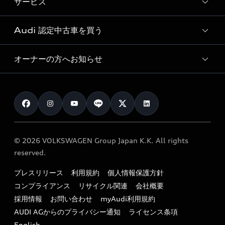
サービス
純正アクセサリー
見積り依頼
e-tronラインアップ
Audi exclusive
オンラインショップ
試乗予約
Audi 認定中古車を買う
サービス入庫予約
価格シミュレーション
Audi driving experience
Audi collection
サービスプログラム
車両比較
オーナーの方へお知らせ
Audi認定中古車
アウディナビアプリ
メンテナンス
ご購入サポート
Audi認定中古車検索
お知らせ
車検 / 定期点検
カタログ一覧
クオリティ
オーナー様向けキャンペーン
e-tronアフターサポート
保証
リコール関連情報
Audi Top Service紹介
© 2026 VOLKSWAGEN Group Japan K.K. All rights
メンテナンス
特定整備適用車一覧
reserved.
myAudi
24時間緊急サポート
リサイクル法
プレスリリース
利用規約
個人情報保護方針
ファイナンス
コンプライアンス
リサイクル関連
会社概要
よくある質問（FAQ）
採用情報
お問い合わせ
myAudi利用規約
キャンペーン / イベント
AUDI AGからのプライバシー通知
ライセンス条項
買取査定
English