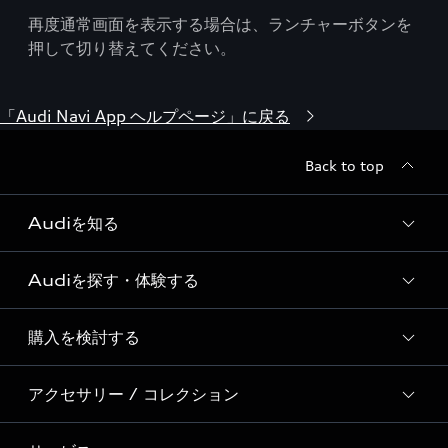
再度通常画面を表示する場合は、ランチャーボタンを
押して切り替えてください。
「Audi Navi App ヘルプページ」に戻る
Back to top
Audiを知る
Audiを探す・体験する
Audi ブランド
Story of Progress
購入を検討する
ディーラー検索
Audi Sport
新車在庫検索
アクセサリー / コレクション
モデル一覧
Formula 1®
試乗車・展示車検索
特別仕様モデル / 限定モデル
デジタルサービス